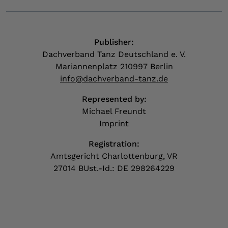
Publisher:
Dachverband Tanz Deutschland e. V.
Mariannenplatz 210997 Berlin
info@dachverband-tanz.de
Represented by:
Michael Freundt
Imprint
Registration:
Amtsgericht Charlottenburg, VR
27014 BUst.-Id.: DE 298264229
J
The page has been loaded,
page end,