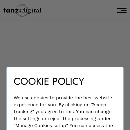
page start,
J
main content start,
u
,
m
p
t
o
m
a
i
n
DEUTSCHES
c
COOKIE POLICY
o
TANZARCHIV KÖLN | 24
n
t
DIGITALISIERTE
We use cookies to provide the best website
e
experience for you. By clicking on "Accept
n
TANZBÜCHER AUS DEN
tracking" you agree to this. You can change
t
the settings or reject the processing under
.
JAHREN 1545 BIS 1772
"Manage Cookies setup". You can access the