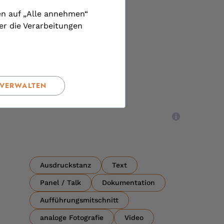
en auf „Alle annehmen“
er die Verarbeitungen
 VERWALTEN
,
Ausdruckstanz
Text
Panel / Talk
Dokumentation
Aufführungsmitschnitt
analoge Fotografie
Video