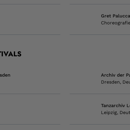
Gret Palucc
Choreografie
TIVALS
esden
Archiv der P
Dresden, De
Tanzarchiv Le
Leipzig, Deu