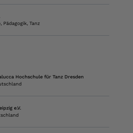
a
, Pädagogik, Tanz
alucca Hochschule für Tanz Dresden
utschland
ipzig e.V.
tschland