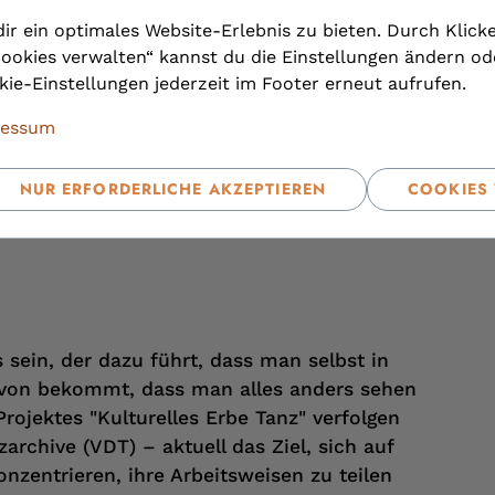
ir ein optimales Website-Erlebnis zu bieten. Durch Klick
ookies verwalten“ kannst du die Einstellungen ändern od
ie-Einstellungen jederzeit im Footer erneut aufrufen.
ressum
NUR ERFORDERLICHE AKZEPTIEREN
COOKIES
sein, der dazu führt, dass man selbst in
von bekommt, dass man alles anders sehen
rojektes "Kulturelles Erbe Tanz" verfolgen
archive (VDT) – aktuell das Ziel, sich auf
nzentrieren, ihre Arbeitsweisen zu teilen