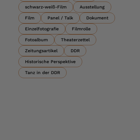
schwarz-weiß-Film
Ausstellung
Film
Panel / Talk
Dokument
Einzelfotografie
Filmrolle
Fotoalbum
Theaterzettel
Zeitungsartikel
DDR
Historische Perspektive
Tanz in der DDR