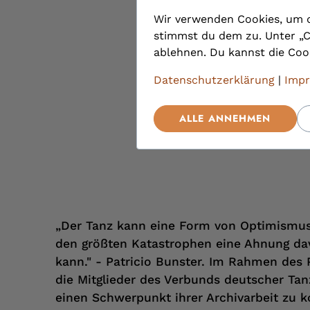
Wir verwenden Cookies, um d
stimmst du dem zu. Unter „C
ablehnen. Du kannst die Cook
Datenschutzerklärung
|
Imp
ALLE ANNEHMEN
„Der Tanz kann eine Form von Optimismus 
den größten Katastrophen eine Ahnung da
kann." - Patricio Bunster. Im Rahmen des P
die Mitglieder des Verbunds deutscher Tanz
einen Schwerpunkt ihrer Archivarbeit zu ko